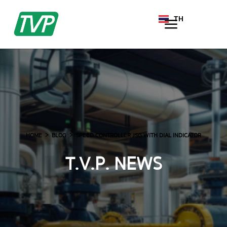
TH
EN
HOME
BLOG
SPEED CONTROLLER JSG WITH DIAL INDICATOR
T.V.P. NEWS