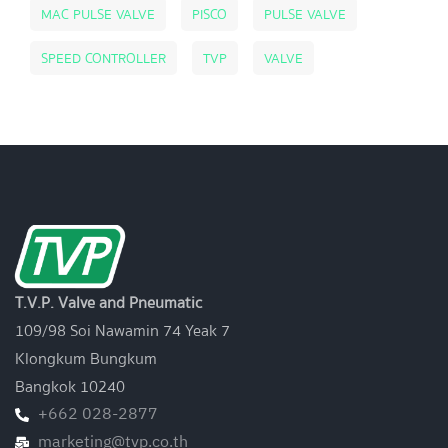
MAC PULSE VALVE
PISCO
PULSE VALVE
SPEED CONTROLLER
TVP
VALVE
T.V.P. Valve and Pneumatic
109/98 Soi Nawamin 74 Yeak 7
Klongkum Bungkum
Bangkok 10240
+662 028-2877
marketing@tvp.co.th